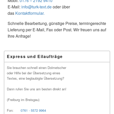
Mobil:
0176 – 2192 9410
E-Mail:
info@turk-text.de
oder über
das
Kontaktformular.
Schnelle Bearbeitung, günstige Preise, termingerechte
Lieferung per E-Mail, Fax oder Post. Wir freuen uns auf
Ihre Anfrage!
Primärer
Express und Eilaufträge
Seitenleisten-
Widgetbereich
Sie brauchen schnell einen Dolmetscher
oder Hilfe bei der Übersetzung eines
Textes, eine beglaubigte Übersetzung?
Dann rufen Sie uns am besten direkt an!
(Freiburg im Breisgau)
Fon:
0761 - 5572 9964