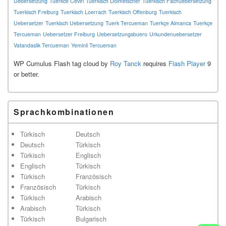
Uebersetzung
Tuerkce Ceviri
Tuerkisch Dolmetscher
Tuerkisch Fachuebersetzung
Tuerkisch Freiburg
Tuerkisch Loerrach
Tuerkisch Offenburg
Tuerkisch
Uebersetzer
Tuerkisch Uebersetzung
Tuerk Tercueman
Tuerkçe Almanca
Tuerkçe
Tercueman
Uebersetzer Freiburg
Uebersetzungsbuero
Urkundenuebersetzer
Vatandaslik Tercueman
Yeminli Tercueman
WP Cumulus Flash tag cloud by
Roy Tanck
requires
Flash Player
9
or better.
Sprachkombinationen
Türkisch
Deutsch
Deutsch
Türkisch
Türkisch
Englisch
Englisch
Türkisch
Türkisch
Französisch
Französisch
Türkisch
Türkisch
Arabisch
Arabisch
Türkisch
Türkisch
Bulgarisch