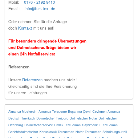
Mobil:
0176 - 2192 9410
Email:
info@turk-text.de
Oder nehmen Sie für die Anfrage
doch
Kontakt
mit uns auf!
Für besonders dringende Übersetzungen
und Dolmetscheraufträge bieten wir
einen 24h Notfallservice!
Referenzen
Unsere
Referenzen
machen uns stolz!
Gleichzeitig sind sie Ihre Versicherung
für unsere Leistungen.
Almanca Muetercim
Almanca Tercueme
Boşanma Çeviri
Cevirmen Almanca
Deutsch Tuerkisch
Dolmetscher Freiburg
Dolmetscher Notar
Dolmetscher
Offenburg
Dolmetscherservice
Emlak Tercueman
Gayrimenkul Tercueman
Gerichtsdolmetscher
Konsolosluk Tercueman
Noter Tercueman
Scheidungsurteil