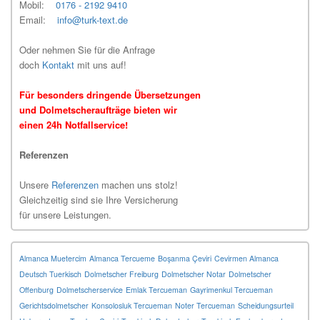
Mobil:
0176 - 2192 9410
Email:
info@turk-text.de
Oder nehmen Sie für die Anfrage
doch
Kontakt
mit uns auf!
Für besonders dringende Übersetzungen
und Dolmetscheraufträge bieten wir
einen 24h Notfallservice!
Referenzen
Unsere
Referenzen
machen uns stolz!
Gleichzeitig sind sie Ihre Versicherung
für unsere Leistungen.
Almanca Muetercim
Almanca Tercueme
Boşanma Çeviri
Cevirmen Almanca
Deutsch Tuerkisch
Dolmetscher Freiburg
Dolmetscher Notar
Dolmetscher
Offenburg
Dolmetscherservice
Emlak Tercueman
Gayrimenkul Tercueman
Gerichtsdolmetscher
Konsolosluk Tercueman
Noter Tercueman
Scheidungsurteil