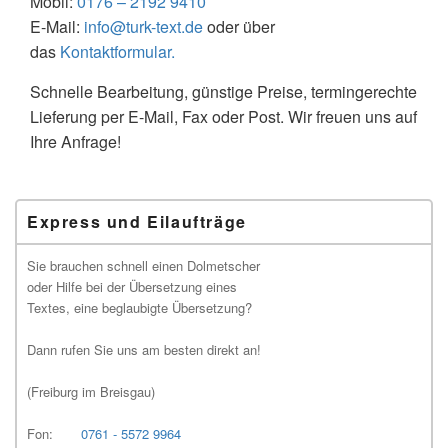
Mobil:
0176 – 2192 9410
E-Mail:
info@turk-text.de
oder über
das
Kontaktformular.
Schnelle Bearbeitung, günstige Preise, termingerechte
Lieferung per E-Mail, Fax oder Post. Wir freuen uns auf
Ihre Anfrage!
Primärer
Express und Eilaufträge
Seitenleisten-
Widgetbereich
Sie brauchen schnell einen Dolmetscher
oder Hilfe bei der Übersetzung eines
Textes, eine beglaubigte Übersetzung?
Dann rufen Sie uns am besten direkt an!
(Freiburg im Breisgau)
Fon:
0761 - 5572 9964