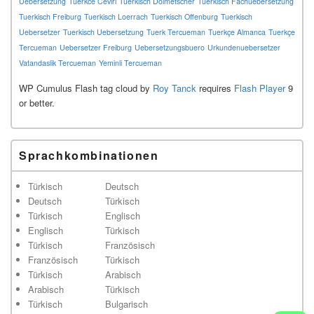
Uebersetzung
Tuerkce Ceviri
Tuerkisch Dolmetscher
Tuerkisch Fachuebersetzung
Tuerkisch Freiburg
Tuerkisch Loerrach
Tuerkisch Offenburg
Tuerkisch
Uebersetzer
Tuerkisch Uebersetzung
Tuerk Tercueman
Tuerkçe Almanca
Tuerkçe
Tercueman
Uebersetzer Freiburg
Uebersetzungsbuero
Urkundenuebersetzer
Vatandaslik Tercueman
Yeminli Tercueman
WP Cumulus Flash tag cloud by
Roy Tanck
requires
Flash Player
9
or better.
Sprachkombinationen
Türkisch
Deutsch
Deutsch
Türkisch
Türkisch
Englisch
Englisch
Türkisch
Türkisch
Französisch
Französisch
Türkisch
Türkisch
Arabisch
Arabisch
Türkisch
Türkisch
Bulgarisch