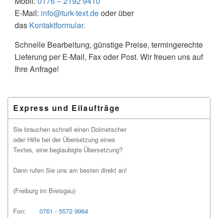
Mobil:
0176 – 2192 9410
E-Mail:
info@turk-text.de
oder über
das
Kontaktformular.
Schnelle Bearbeitung, günstige Preise, termingerechte
Lieferung per E-Mail, Fax oder Post. Wir freuen uns auf
Ihre Anfrage!
Primärer
Express und Eilaufträge
Seitenleisten-
Widgetbereich
Sie brauchen schnell einen Dolmetscher
oder Hilfe bei der Übersetzung eines
Textes, eine beglaubigte Übersetzung?
Dann rufen Sie uns am besten direkt an!
(Freiburg im Breisgau)
Fon:
0761 - 5572 9964