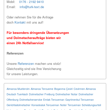
Mobil:
0176 - 2192 9410
Email:
info@turk-text.de
Oder nehmen Sie für die Anfrage
doch
Kontakt
mit uns auf!
Für besonders dringende Übersetzungen
und Dolmetscheraufträge bieten wir
einen 24h Notfallservice!
Referenzen
Unsere
Referenzen
machen uns stolz!
Gleichzeitig sind sie Ihre Versicherung
für unsere Leistungen.
Almanca Muetercim
Almanca Tercueme
Boşanma Çeviri
Cevirmen Almanca
Deutsch Tuerkisch
Dolmetscher Freiburg
Dolmetscher Notar
Dolmetscher
Offenburg
Dolmetscherservice
Emlak Tercueman
Gayrimenkul Tercueman
Gerichtsdolmetscher
Konsolosluk Tercueman
Noter Tercueman
Scheidungsurteil