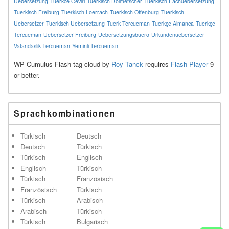
Uebersetzung
Tuerkce Ceviri
Tuerkisch Dolmetscher
Tuerkisch Fachuebersetzung
Tuerkisch Freiburg
Tuerkisch Loerrach
Tuerkisch Offenburg
Tuerkisch
Uebersetzer
Tuerkisch Uebersetzung
Tuerk Tercueman
Tuerkçe Almanca
Tuerkçe
Tercueman
Uebersetzer Freiburg
Uebersetzungsbuero
Urkundenuebersetzer
Vatandaslik Tercueman
Yeminli Tercueman
WP Cumulus Flash tag cloud by
Roy Tanck
requires
Flash Player
9
or better.
Sprachkombinationen
Türkisch
Deutsch
Deutsch
Türkisch
Türkisch
Englisch
Englisch
Türkisch
Türkisch
Französisch
Französisch
Türkisch
Türkisch
Arabisch
Arabisch
Türkisch
Türkisch
Bulgarisch