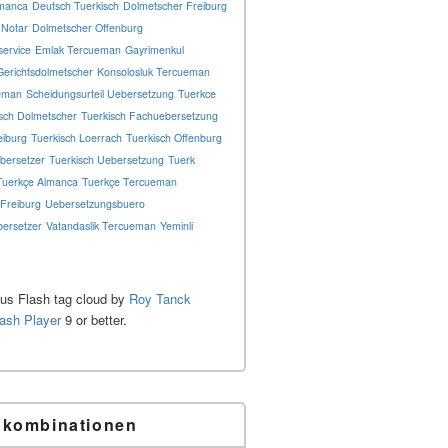
manca
Deutsch Tuerkisch
Dolmetscher Freiburg
 Notar
Dolmetscher Offenburg
ervice
Emlak Tercueman
Gayrimenkul
Gerichtsdolmetscher
Konsolosluk Tercueman
eman
Scheidungsurteil Uebersetzung
Tuerkce
sch Dolmetscher
Tuerkisch Fachuebersetzung
eiburg
Tuerkisch Loerrach
Tuerkisch Offenburg
bersetzer
Tuerkisch Uebersetzung
Tuerk
Tuerkçe Almanca
Tuerkçe Tercueman
Freiburg
Uebersetzungsbuero
ersetzer
Vatandaslik Tercueman
Yeminli
s Flash tag cloud by
Roy Tanck
lash Player
9 or better.
hkombinationen