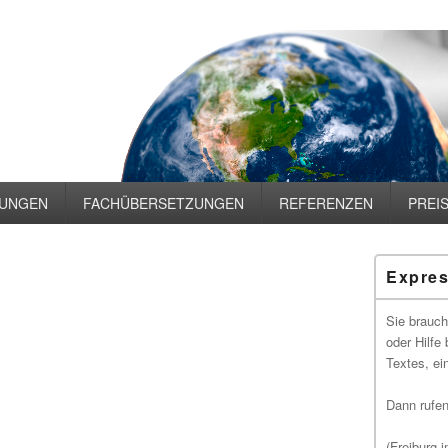
TUNGEN
FACHÜBERSETZUNGEN
REFERENZEN
PREI
Primärer
Expres
Seitenleisten
Widgetberei
Sie brauch
oder Hilfe
Textes, ei
Dann rufen
(Freiburg 