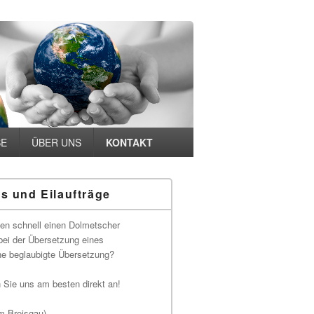
SE
ÜBER UNS
KONTAKT
s und Eilaufträge
-
ch
en schnell einen Dolmetscher
 bei der Übersetzung eines
ne beglaubigte Übersetzung?
 Sie uns am besten direkt an!
im Breisgau)