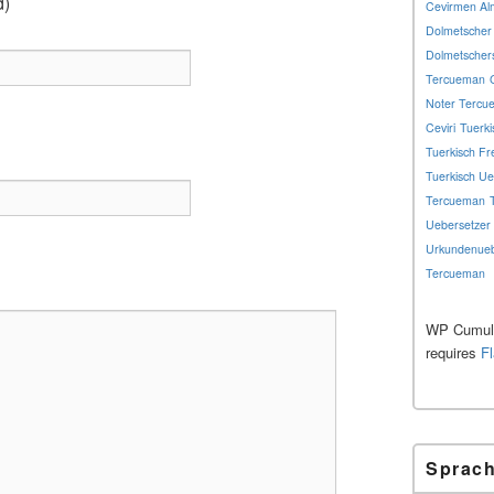
d)
Cevirmen Al
Dolmetscher
Dolmetschers
Tercueman
Noter Tercu
Ceviri
Tuerki
Tuerkisch Fr
Tuerkisch Ue
Tercueman
Uebersetzer 
Urkundenueb
Tercueman
WP Cumulu
requires
F
Sprac