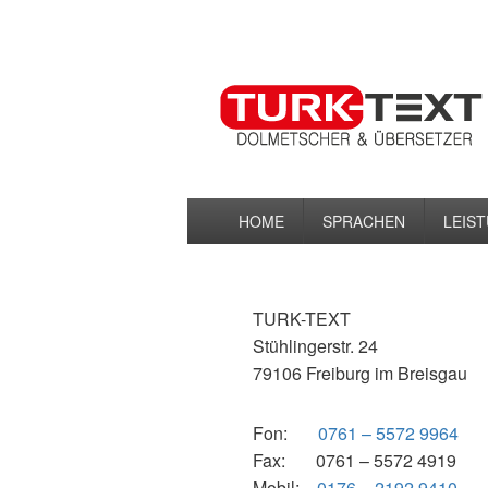
TURK-TEXT
Übersetzungen & Dolmetscherservice
Primäres
HOME
SPRACHEN
LEIS
Menü
TURK-TEXT
Stühlingerstr. 24
79106 Freiburg im Breisgau
Fon:
0761 – 5572 9964
Fax: 0761 – 5572 4919
Mobil:
0176 – 2192 9410