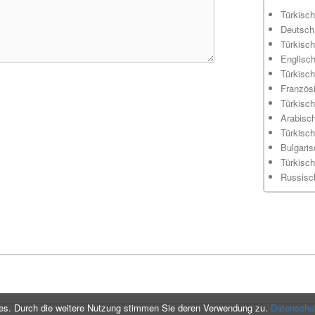
Türkisch
Deutsch
Türkisch
Englisc
Türkisch
Französ
Türkisch
Arabisc
Türkisch
Bulgaris
Türkisch
Russisc
es. Durch die weitere Nutzung stimmen Sie deren Verwendung zu.
Datenschu