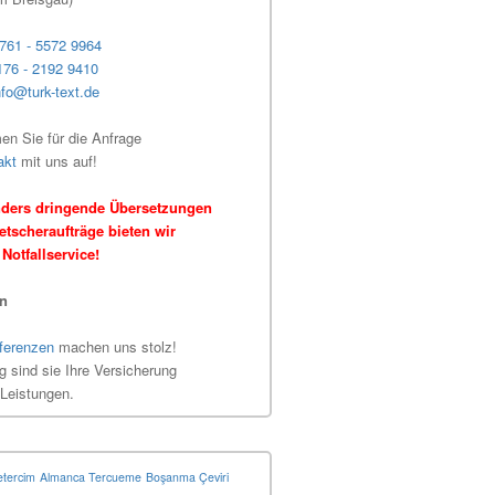
761 - 5572 9964
176 - 2192 9410
nfo@turk-text.de
n Sie für die Anfrage
akt
mit uns auf!
ders dringende Übersetzungen
tscheraufträge bieten wir
Notfallservice!
en
ferenzen
machen uns stolz!
ig sind sie Ihre Versicherung
 Leistungen.
tercim
Almanca Tercueme
Boşanma Çeviri